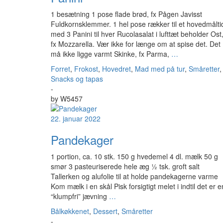
1 besætning 1 pose flade brød, fx Pågen Javisst
Fuldkornsklemmer. 1 hel pose rækker til et hovedmålti
med 3 Panini til hver Rucolasalat i lufttæt beholder Ost
fx Mozzarella. Vær ikke for længe om at spise det. Det
må ikke ligge varmt Skinke, fx Parma,
…
Forret
,
Frokost
,
Hovedret
,
Mad med på tur
,
Småretter
,
Snacks og tapas
-
by
W5457
22. januar 2022
Pandekager
1 portion, ca. 10 stk. 150 g hvedemel 4 dl. mælk 50 g
smør 3 pasteuriserede hele æg ½ tsk. groft salt
Tallerken og alufolie til at holde pandekagerne varme
Kom mælk i en skål Pisk forsigtigt melet i indtil det er e
“klumpfri” jævning
…
Bålkøkkenet
,
Dessert
,
Småretter
-