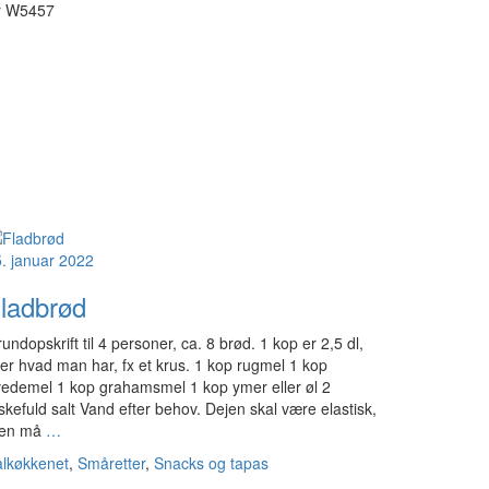
y
W5457
. januar 2022
ladbrød
undopskrift til 4 personer, ca. 8 brød. 1 kop er 2,5 dl,
ler hvad man har, fx et krus. 1 kop rugmel 1 kop
edemel 1 kop grahamsmel 1 kop ymer eller øl 2
skefuld salt Vand efter behov. Dejen skal være elastisk,
en må
…
lkøkkenet
,
Småretter
,
Snacks og tapas