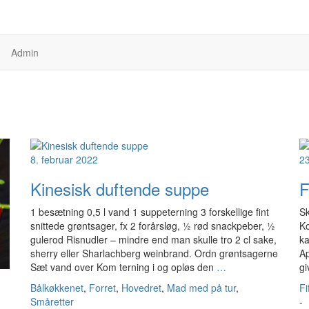
Admin
8. februar 2022
23
Kinesisk duftende suppe
F
1 besætning 0,5 l vand 1 suppeterning 3 forskellige fint
Sk
snittede grøntsager, fx 2 forårsløg, ½ rød snackpeber, ½
Ko
gulerod Risnudler – mindre end man skulle tro 2 cl sake,
ka
sherry eller Sharlachberg weinbrand. Ordn grøntsagerne
Ap
Sæt vand over Kom terning i og opløs den
…
gi
Bålkøkkenet
,
Forret
,
Hovedret
,
Mad med på tur
,
Fi
Småretter
-