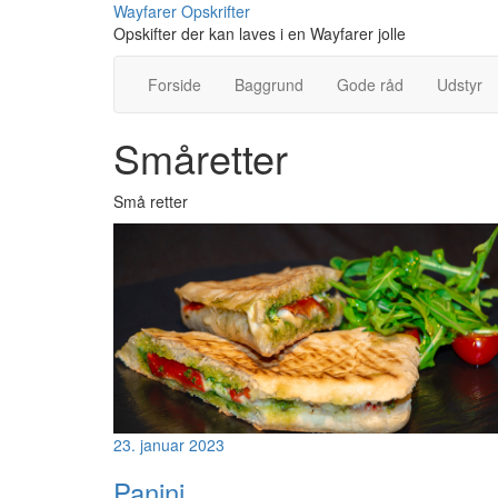
Skip
Wayfarer Opskrifter
to
Opskifter der kan laves i en Wayfarer jolle
content
Forside
Baggrund
Gode råd
Udstyr
Småretter
Små retter
23. januar 2023
Panini