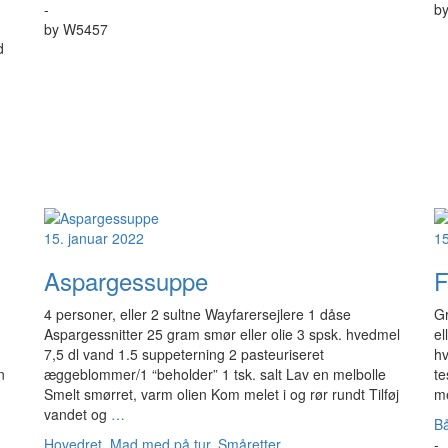
-
b
by
W5457
d
,
15. januar 2022
15
Aspargessuppe
F
4 personer, eller 2 sultne Wayfarersejlere 1 dåse
Gr
Aspargessnitter 25 gram smør eller olie 3 spsk. hvedmel
el
7,5 dl vand 1.5 suppeterning 2 pasteuriseret
hv
n
æggeblommer/1 “beholder” 1 tsk. salt Lav en melbolle
te
Smelt smørret, varm olien Kom melet i og rør rundt Tilføj
m
vandet og
…
Bå
Hovedret
,
Mad med på tur
,
Småretter
-