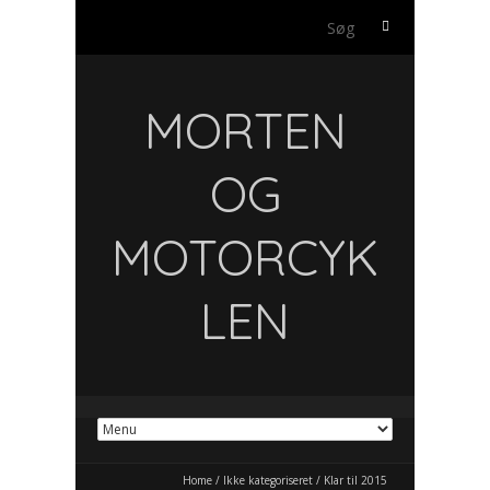
Søg
efter:
MORTEN
OG
MOTORCYK
LEN
Home
/
Ikke kategoriseret
/
Klar til 2015