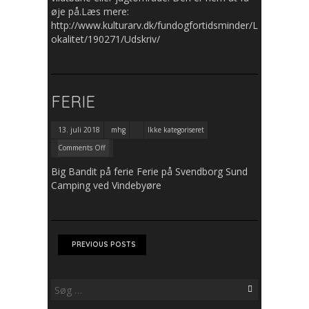
øje på.Læs mere:
http://www.kulturarv.dk/fundogfortidsminder/L
okalitet/190271/Udskriv/
FERIE
13. juli 2018
mhg
Ikke kategoriseret
Comments Off
Big Bandit på ferie Ferie på Svendborg Sund
Camping ved Vindebyøre
PREVIOUS POSTS
Søg
efter: