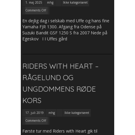
1. maj 2025
mhg
Ikke kategoriseret
Comments Off
En dejlig dag i selskab med Uffe og hans fine
Yamaha FJR 1300. Afgang fra Odense på
Suzuki Bandit GSF 1250 S fra 2007 Nede på
Egeskov I I Uffes gård
RIDERS WITH HEART –
RÅGELUND OG
UNGDOMMENS RØDE
KORS
17. juli 2019
mhg
Ikke kategoriseret
Comments Off
Første tur med Riders with Heart gik til