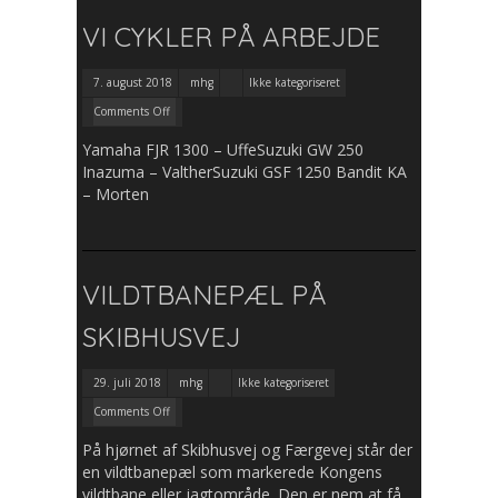
VI CYKLER PÅ ARBEJDE
7. august 2018
mhg
Ikke kategoriseret
Comments Off
Yamaha FJR 1300 – UffeSuzuki GW 250
Inazuma – ValtherSuzuki GSF 1250 Bandit KA
– Morten
VILDTBANEPÆL PÅ
SKIBHUSVEJ
29. juli 2018
mhg
Ikke kategoriseret
Comments Off
På hjørnet af Skibhusvej og Færgevej står der
en vildtbanepæl som markerede Kongens
vildtbane eller jagtområde. Den er nem at få