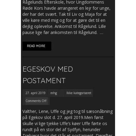
Rågelunds Efterskole, hvor Ungdommens
Røde Kors havde arrangeret en lejr for unge,
der har det svært. Tak til Liv og Maja for at
ville køre med mig og for at gøre det til en
dejlig oplevelse. Ankomst til Rågelund. Lille
pause lige før ankomsten til Rågelund. …
READ MORE
EGESKOV MED
POSTAMENT
27. april 2019
mhg
Ikke kategoriseret
Comments Off
Valther, Lene, Uffe og jeg tog til sæsonåbning
på Egekov slot d. 27. april 2019.Men først
skulle vi lige tjekke Uffe’s køer Uffe førte os
rundt på en stor del af Sydfyn, herunder
Trebjerg hvor det står et postament. Derefter