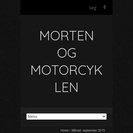
Søg
efter:
MORTEN
OG
MOTORCYK
LEN
Home
/
Måned:
september 2015